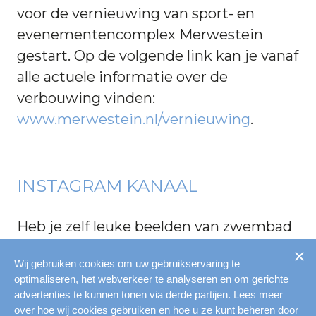
voor de vernieuwing van sport- en
evenementencomplex Merwestein
gestart. Op de volgende link kan je vanaf
alle actuele informatie over de
verbouwing vinden:
www.merwestein.nl/vernieuwing
.
INSTAGRAM KANAAL
Heb je zelf leuke beelden van zwembad
Merwestein? Vergeet ons niet in je
Wij gebruiken cookies om uw gebruikservaring te
Instagram posts of stories te taggen
optimaliseren, het webverkeer te analyseren en om gerichte
@zwembadmerwestein
advertenties te kunnen tonen via derde partijen. Lees meer
over hoe wij cookies gebruiken en hoe u ze kunt beheren door