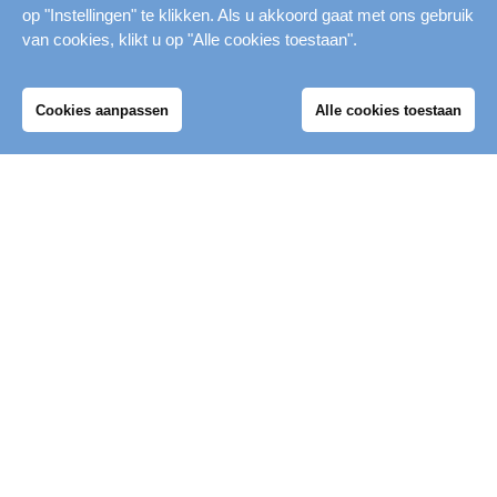
op "Instellingen" te klikken. Als u akkoord gaat met ons gebruik
van cookies, klikt u op "Alle cookies toestaan".
CONTACT
Cookies aanpassen
Alle cookies toestaan
Mijn Merwestein
Heb je een vraag of een opmerking? Je
kunt ons bereiken via e-mail:
info@merwestein.nl
Merwestein
Zwemmen
Al onze tijden
Toegangsprijzen
Verbindion
SportID