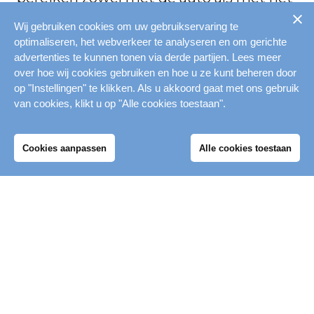
openbaar vervoer. Voor bezoekers die
Wij gebruiken cookies om uw gebruikservaring te
met het openbaar vervoer reizen, zijn er
optimaliseren, het webverkeer te analyseren en om gerichte
advertenties te kunnen tonen via derde partijen. Lees meer
diverse busverbindingen vanuit Utrecht
over hoe wij cookies gebruiken en hoe u ze kunt beheren door
Centraal Station die in de nabijheid van
op "Instellingen" te klikken. Als u akkoord gaat met ons gebruik
Merwestein stoppen. Bezoekers die
van cookies, klikt u op "Alle cookies toestaan".
met de auto komen, kunnen
gemakkelijk navigeren via de A2 en A12,
Cookies aanpassen
Alle cookies toestaan
Mijn Merwestein
met duidelijke routebeschrijvingen
beschikbaar voor verschillende
aanrijroutes. Uitgebreide
routebeschrijvingen en informatie over
openbaar vervoer zijn te vinden op
Route Merwestein
.
IS ER