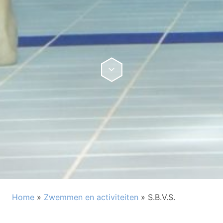
Home
»
Zwemmen en activiteiten
»
S.B.V.S.