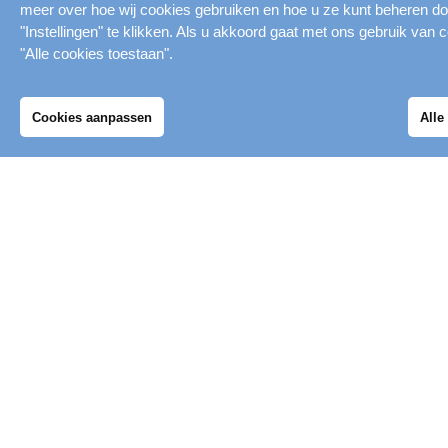
Heb je naar aanleiding van dit
meer over hoe wij cookies gebruiken en hoe u ze kunt beheren do
persbericht vragen over de vernieuwing
"Instellingen" te klikken. Als u akkoord gaat met ons gebruik van c
"Alle cookies toestaan".
van Sport- en evenementencomplex
Merwestein? Kijk dan op de
Cookies aanpassen
Alle
Mijn Merwestein
Vernieuwingspagina
en/of neem dan
contact op met Verbindion Nieuwegein,
via vernieuwing@merwestein.nl.
Merwestein
Zwemmen
Al onze tijden
Toegangsprijzen
Verbindion
SportID