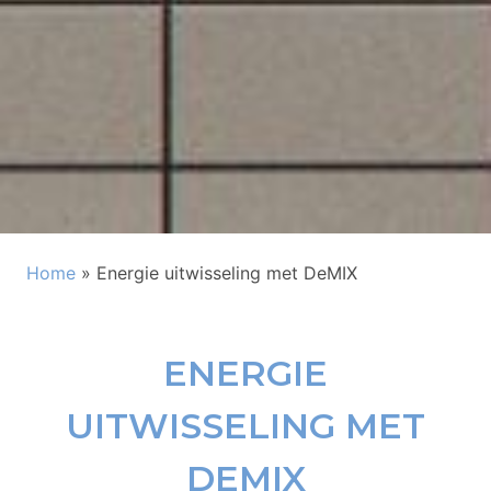
Home
»
Energie uitwisseling met DeMIX
ENERGIE
UITWISSELING MET
DEMIX