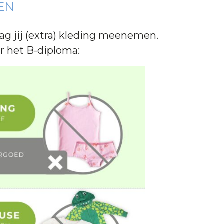
EN
g jij (extra) kleding meenemen.
or het B-diploma: