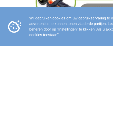
Wij gebruiken cookies om uw gebruikservaring te o
advertenties te kunnen tonen via derde partijen. L
beheren door op "Instellingen" te klikken. Als u akk
cookies toestaan".
Openingstijden
ZWEMEISEN VOOR HET A
Wanneer je goed aan alle eisen vo
afzwembriefje mee. Dit zijn de eise
Met kleding:
Achterwaarts te water gaan, aans
onder een drijvend voorwerp door