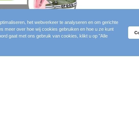
ptimaliseren, het webverkeer te analyseren en om gerichte
ees meer over hoe wij cookies gebruiken en hoe u ze kunt
C
oord gaat met ons gebruik van cookies, klikt u op "Alle
Merweplein 1
030-600 42 6
FZWEMMEN
ldoet om voor het B-diploma af te zwemmen kr
n:
luitend 15 sec. watertrappen, gevolgd door 50
 zwemmen, proef afronden met zelfstandig uit 