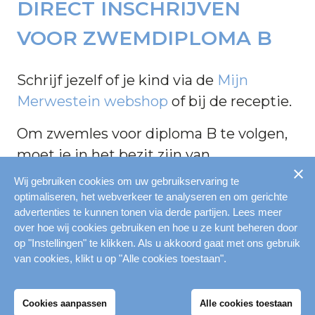
DIRECT INSCHRIJVEN
VOOR ZWEMDIPLOMA B
Schrijf jezelf of je kind via de
Mijn
Merwestein webshop
of bij de receptie.
Om zwemles voor diploma B te volgen,
moet je in het bezit zijn van
zwemdiploma A. Heb je die nog niet?
Wij gebruiken cookies om uw gebruikservaring te
Bekijk onze pagina
Zwemdiploma A
,
optimaliseren, het webverkeer te analyseren en om gerichte
advertenties te kunnen tonen via derde partijen. Lees meer
heb je al diploma B en wil je nog verder
over hoe wij cookies gebruiken en hoe u ze kunt beheren door
met zwemles? Bekijk onze pagina voor
op "Instellingen" te klikken. Als u akkoord gaat met ons gebruik
Zwemdiploma C
.
van cookies, klikt u op "Alle cookies toestaan".
DIPLOMA ZWEMMEN
Cookies aanpassen
Alle cookies toestaan
Mijn Merwestein