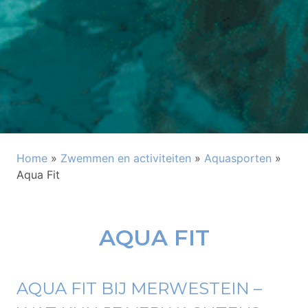
Home
»
Zwemmen en activiteiten
»
Aquasporten
»
Aqua Fit
AQUA FIT
AQUA FIT BIJ MERWESTEIN –