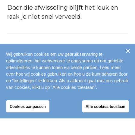
Door die afwisseling blijft het leuk en
raak je niet snel verveeld.
3. JIJ BEPAALT HET TEMPO
Wij gebruiken cookies om uw gebruikservaring te
optimaliseren, het webverkeer te analyseren en om gerichte
Of je nu net begint, bezig bent met
advertenties te kunnen tonen via derde partijen. Lees meer
revalideren, of juist fit wilt blijven: je
over hoe wij cookies gebruiken en hoe u ze kunt beheren door
doet het op je eigen tempo. De
op "Instellingen" te klikken. Als u akkoord gaat met ons gebruik
van cookies, klikt u op "Alle cookies toestaan".
oefeningen zijn makkelijk aan te passen,
dus iedereen kan meedoen, van rustig
Cookies aanpassen
Alle cookies toestaan
Mijn Merwestein
aan tot lekker fanatiek.