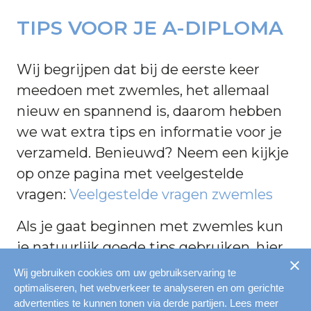
TIPS VOOR JE A-DIPLOMA
Wij begrijpen dat bij de eerste keer
meedoen met zwemles, het allemaal
nieuw en spannend is, daarom hebben
we wat extra tips en informatie voor je
verzameld. Benieuwd? Neem een kijkje
op onze pagina met veelgestelde
vragen:
Veelgestelde vragen zwemles
Als je gaat beginnen met zwemles kun
je natuurlijk goede tips gebruiken, hier
kun je een paar handige tips
Wij gebruiken cookies om uw gebruikservaring te
vinden:
Handige tips voor zwemles
optimaliseren, het webverkeer te analyseren en om gerichte
advertenties te kunnen tonen via derde partijen. Lees meer