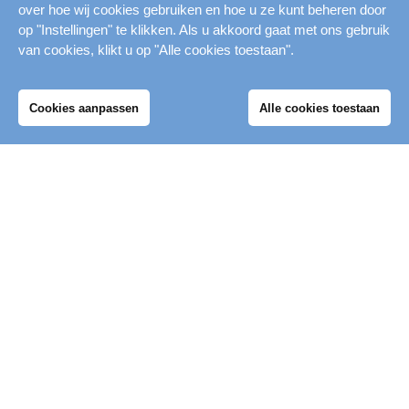
over hoe wij cookies gebruiken en hoe u ze kunt beheren door
Bij Merwestein wordt bij de zwemles
op "Instellingen" te klikken. Als u akkoord gaat met ons gebruik
toegewerkt naar het
Nationale ABC-
van cookies, klikt u op "Alle cookies toestaan".
zwemdiploma
. Deze diploma’s worden
uitgegeven door de Nationale Raad
Cookies aanpassen
Alle cookies toestaan
Mijn Merwestein
Zwemdiploma’s (
NRZ
). Wil je meer
weten over de eisen voor het
zwemdiploma A? Kijk voor alle
informatie en afzwem eisen op deze
pagina
.